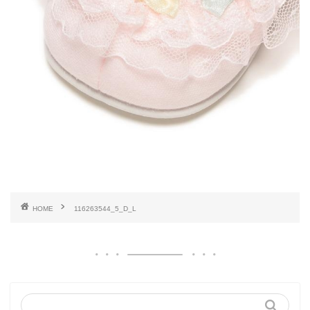
HOME
116263544_5_D_L