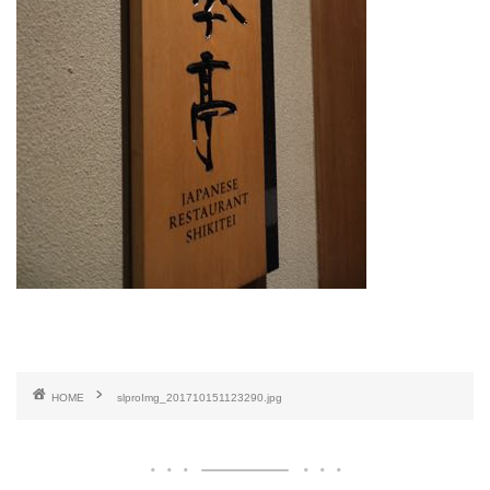
HOME
slproImg_201710151123290.jpg