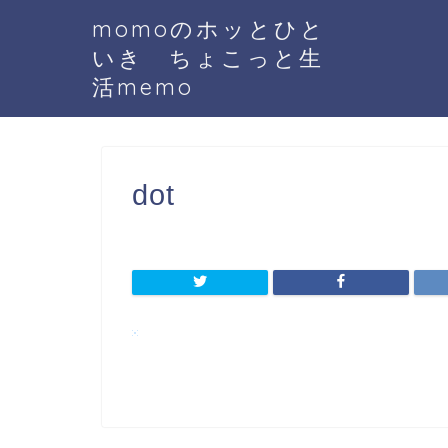
momoのホッとひと
いき ちょこっと生
活memo
dot