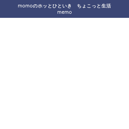
momoのホッとひといき ちょこっと生活
memo