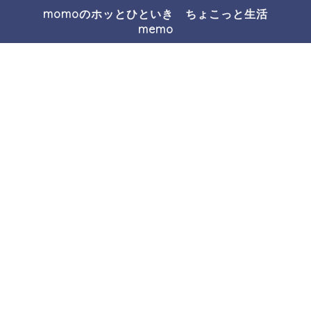
momoのホッとひといき ちょこっと生活
memo