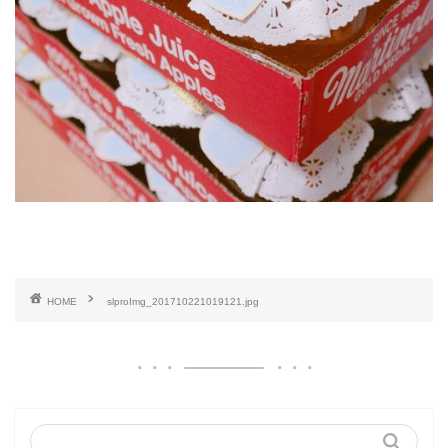
HOME
slproImg_201710221019121.jpg