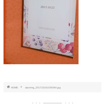
HOME
slproImg_201710241036384.jpg