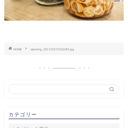
HOME
slproImg_201710272232283.jpg
カテゴリー