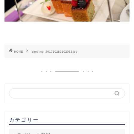
HOME
slproImg_201710282102082.jpg
カテゴリー