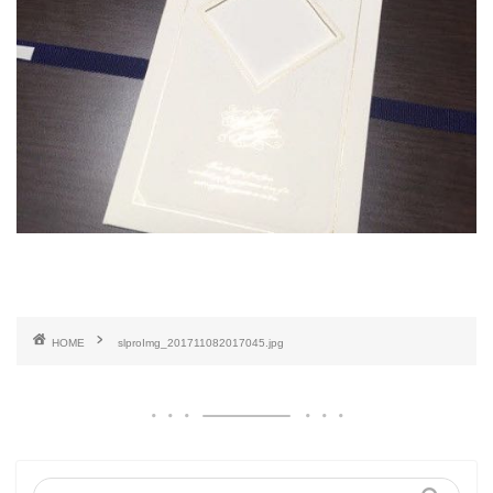
HOME
slproImg_201711082017045.jpg