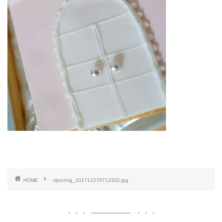
HOME
slproImg_201712270713332.jpg