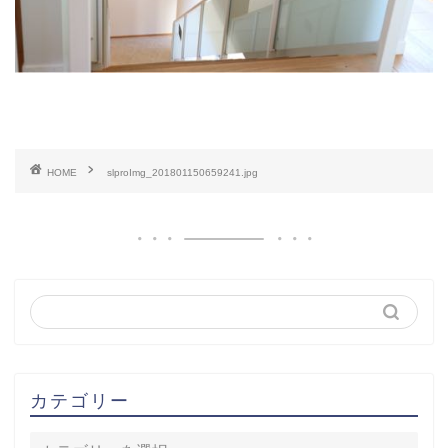
HOME
slproImg_201801150659241.jpg
カテゴリー