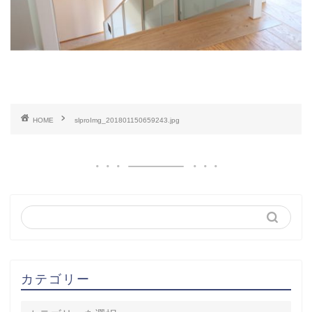
HOME
slproImg_201801150659243.jpg
カテゴリー