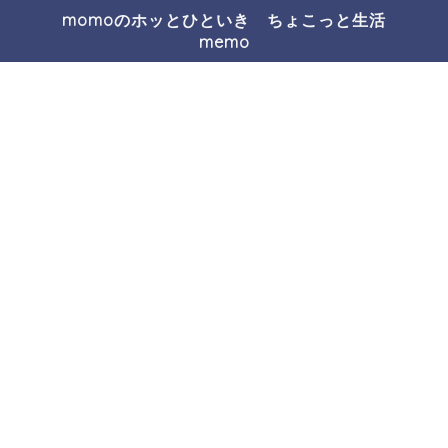
momoのホッとひといき ちょこっと生活
memo