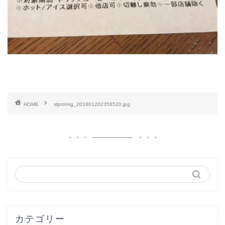
HOME
slproImg_201801202356520.jpg
カテゴリー