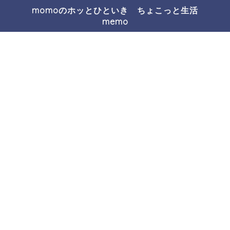
momoのホッとひといき ちょこっと生活
memo