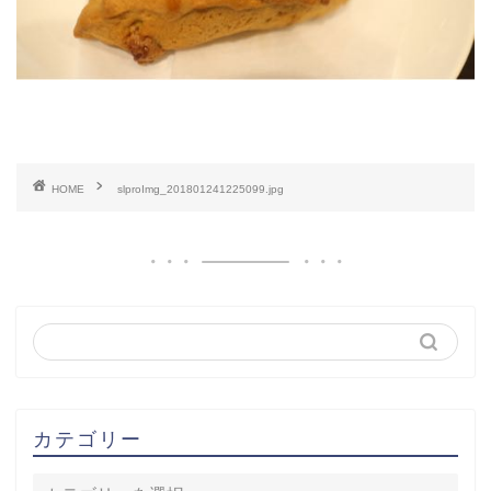
HOME
slproImg_201801241225099.jpg
カテゴリー