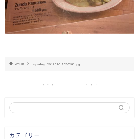
HOME
slproImg_201802011056262.jpg
カテゴリー