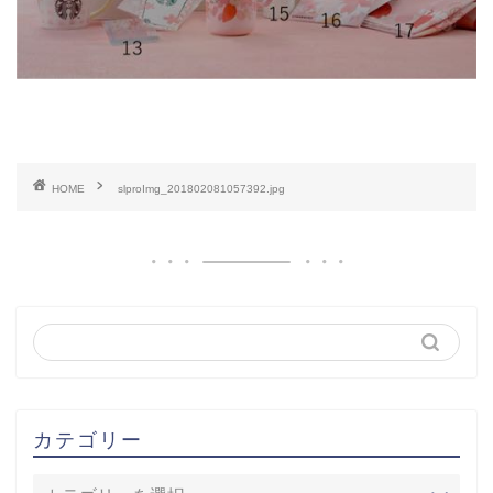
HOME
slproImg_201802081057392.jpg
カテゴリー