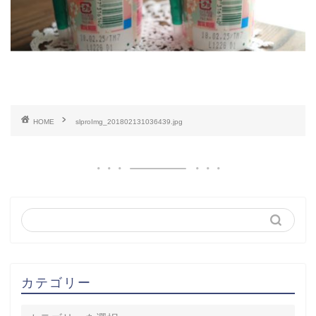
HOME
slproImg_201802131036439.jpg
カテゴリー