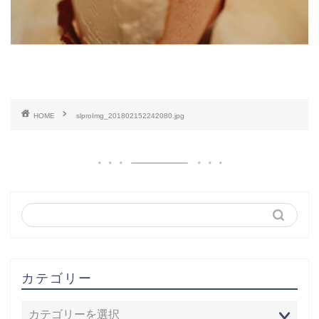
HOME
slproImg_201802152242080.jpg
カテゴリー