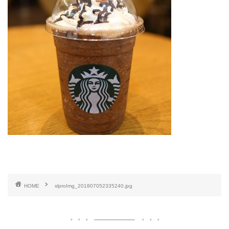
HOME
slproImg_201807052335240.jpg