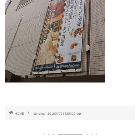
HOME
slproImg_201807221525325.jpg