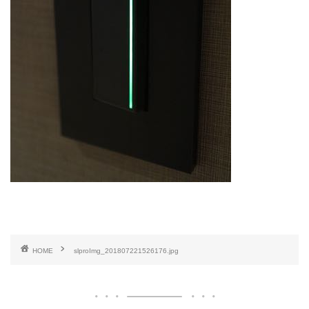
HOME
slproImg_201807221526176.jpg