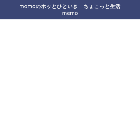
momoのホッとひといき ちょこっと生活
memo