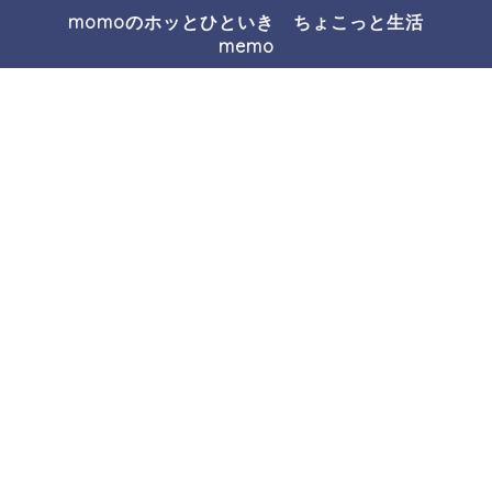
momoのホッとひといき ちょこっと生活
memo