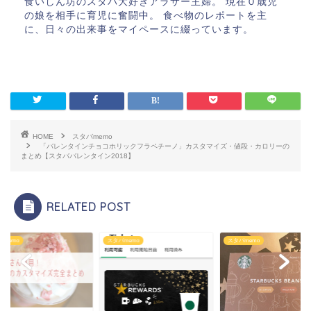
食いしん坊のスタバ大好きアラサー主婦。 現在０歳児
の娘を相手に育児に奮闘中。 食べ物のレポートを主
に、日々の出来事をマイペースに綴っています。
HOME
スタバmemo
「バレンタインチョコホリックフラペチーノ」カスタマイズ・値段・カロリーの
まとめ【スタババレンタイン2018】
RELATED POST
バmemo
スタバmemo
スタバmemo