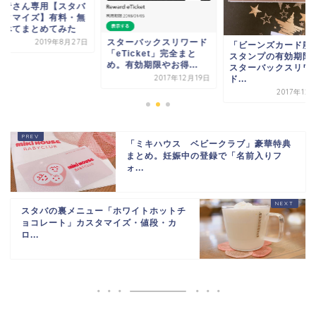
心者さん専用【スタバ
スタマイズ】有料・無
すべてまとめてみた
スターバックスリワード
2019年8月27日
「ビーンズカード廃
「eTicket」完全まと
スタンプの有効期限
め。有効期限やお得...
スターバックスリワ
2017年12月19日
ド...
2017年12
「ミキハウス ベビークラブ」豪華特典
まとめ。妊娠中の登録で「名前入りフ
ォ...
スタバの裏メニュー「ホワイトホットチ
ョコレート」カスタマイズ・値段・カ
ロ...