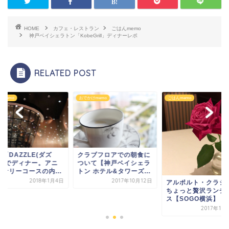
HOME
カフェ・レストラン
ごはんmemo
神戸ベイシェラトン「KobeGrill」ディナーレポ
RELATED POST
んmemo
おでかけmemo
ごはんmemo
「DAZZLE(ダズ
クラブフロアでの朝食に
)」でディナー。アニ
ついて【神戸ベイシェラ
ーサリーコースの内...
トン ホテル&タワーズ...
2018年1月4日
2017年10月12日
アルポルト・クラシ
ちょっと贅沢ランチ
ス【SOGO横浜】
2017年10