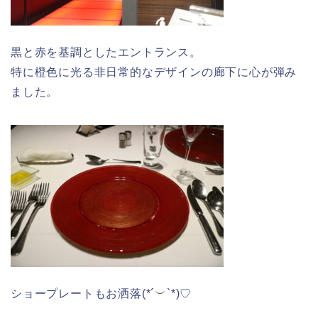
黒と赤を基調としたエントランス。
特に橙色に光る非日常的なデザインの廊下に心が弾み
ました。
ショープレートもお洒落(*´︶`*)♡